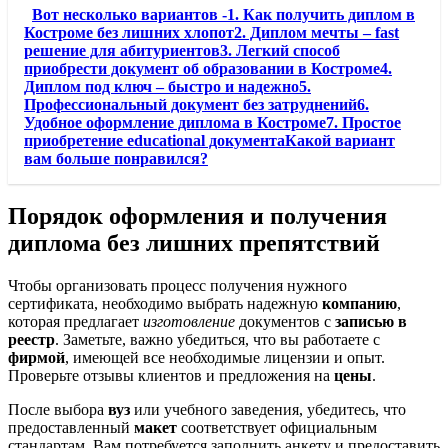
Вот несколько вариантов -1. Как получить диплом в
Костроме без лишних хлопот2. Диплом мечты – fast
решение для абитуриентов3. Легкий способ
приобрести документ об образовании в Костроме4.
Диплом под ключ – быстро и надежно5.
Профессиональный документ без затруднений6.
Удобное оформление диплома в Костроме7. Простое
приобретение educational документаКакой вариант
вам больше понравился?
Порядок оформления и получения
диплома без лишних препятствий
Чтобы организовать процесс получения нужного
сертификата, необходимо выбрать надежную
компанию
,
которая предлагает
изготовление
документов с
записью в
реестр
. Заметьте, важно убедиться, что вы работаете с
фирмой
, имеющей все необходимые лицензии и опыт.
Проверьте отзывы клиентов и предложения на
цены
.
После выбора
вуз
или учебного заведения, убедитесь, что
предоставленный
макет
соответствует официальным
стандартам. Вам потребуется заполнить анкету и предоставить