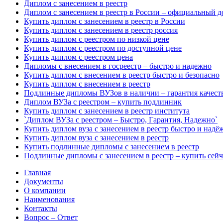
Диплом с занесением в реестр
Диплом с занесением в реестр в России – официальный 
Купить диплом с занесением в реестр в России
Купить диплом с занесением в реестр россия
Купить диплом с реестром по низкой цене
Купить диплом с реестром по доступной цене
Купить диплом с реестром цена
Дипломы с внесением в госреестр – быстро и надежно
Купить диплом с внесением в реестр быстро и безопасно
Купить диплом с внесением в реестр
Подлинные дипломы ВУЗов в наличии – гарантия качест
Диплом ВУЗа с реестром – купить подлинник
Купить диплом с занесением в реестр института
`Диплом ВУЗа с реестром – Быстро, Гарантия, Надежно`
Купить диплом вуза с занесением в реестр быстро и надё
Купить диплом вуза с занесением в реестр
Купить подлинные дипломы с занесением в реестр
Подлинные дипломы с занесением в реестр – купить сейч
Главная
Документы
О компании
Наименования
Контакты
Вопрос – Ответ