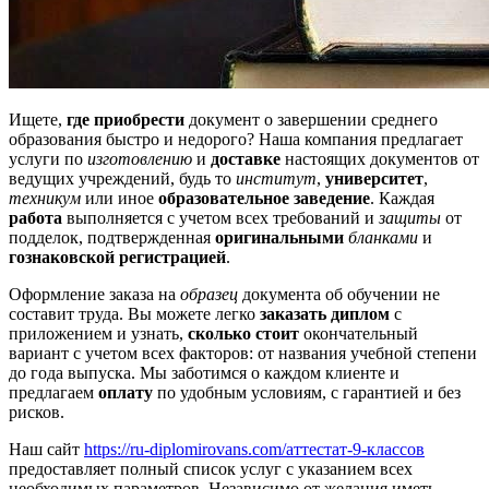
Ищете,
где приобрести
документ о завершении среднего
образования быстро и недорого? Наша компания предлагает
услуги по
изготовлению
и
доставке
настоящих документов от
ведущих учреждений, будь то
институт
,
университет
,
техникум
или иное
образовательное заведение
. Каждая
работа
выполняется с учетом всех требований и
защиты
от
подделок, подтвержденная
оригинальными
бланками
и
гознаковской регистрацией
.
Оформление заказа на
образец
документа об обучении не
составит труда. Вы можете легко
заказать диплом
с
приложением и узнать,
сколько стоит
окончательный
вариант с учетом всех факторов: от названия учебной степени
до года выпуска. Мы заботимся о каждом клиенте и
предлагаем
оплату
по удобным условиям, с гарантией и без
рисков.
Наш сайт
https://ru-diplomirovans.com/аттестат-9-классов
предоставляет полный список услуг с указанием всех
необходимых параметров. Независимо от желания иметь